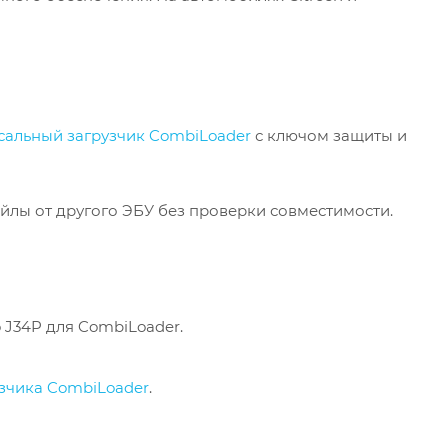
сальный загрузчик CombiLoader
с ключом защиты и
йлы от другого ЭБУ без проверки совместимости.
o J34P для CombiLoader.
узчика CombiLoader
.