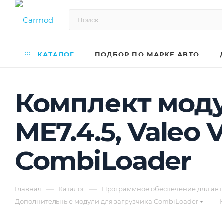
КАТАЛОГ
ПОДБОР ПО МАРКЕ АВТО
Комплект моду
ME7.4.5, Valeo 
CombiLoader
—
—
Главная
Каталог
Программное обеспечение для авт
—
Дополнительные модули для загрузчика CombiLoader