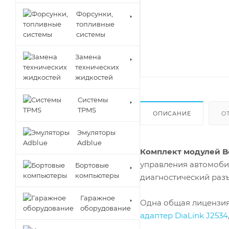
Форсунки,
топливные
системы
Замена
технических
жидкостей
Cистемы
TPMS
ОПИСАНИЕ
О
Эмуляторы
Adblue
Комплект модулей Bos
управления автомобил
Бортовые
компьютеры
диагностический раз
Гаражное
Одна общая лицензия в
оборудование
адаптер DiaLink J2534