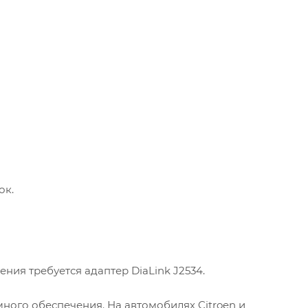
ок.
ия требуется адаптер DiaLink J2534.
ого обеспечения. На автомобилях Citroen и