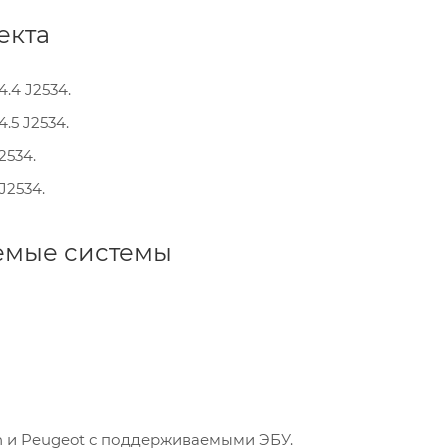
екта
.4 J2534.
.5 J2534.
2534.
J2534.
мые системы
n и Peugeot с поддерживаемыми ЭБУ.