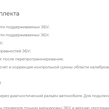
плекта
яти поддерживаемых ЭБУ;
яти поддерживаемых ЭБУ;
У;
правностей ЭБУ;
У после перепрограммирования;
счёт и коррекция контрольной суммы области калибров
е
ерез диагностический разъём автомобиля. Для подключен
ы проверьте точную маркировку ЭБУ и версию программн