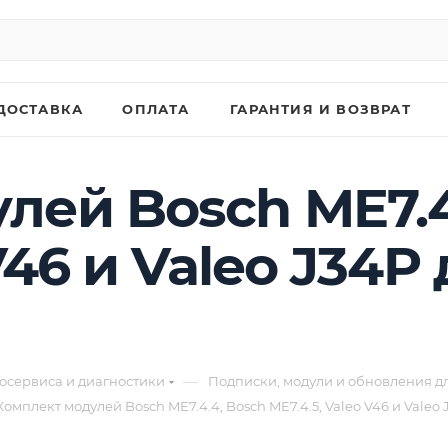
ДОСТАВКА
ОПЛАТА
ГАРАНТИЯ И ВОЗВРАТ
лей Bosch ME7.4
V46 и Valeo J34P
—
осервиса и диагностики
Подписки, модули и обновления д
Комплект модулей Bosch ME7.4.4, Bosch ME7.4.5, Valeo V46 и Vale