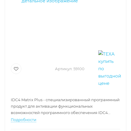
Артикул:
59100
IDC4 Matrix Plus - специализированный программный
продукт для активации функциональных
возможностей программного обеспечения IDC4
Matrix Plus для владельцев лицензии IDC4 Plus-Info
Подробности
Car.