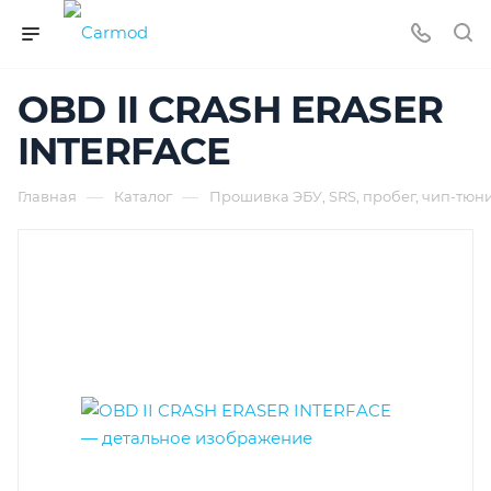
OBD II CRASH ERASER
INTERFACE
—
—
Главная
Каталог
Прошивка ЭБУ, SRS, пробег, чип-тюн