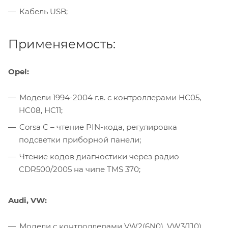
Кабель USB;
Применяемость:
Opel:
Модели 1994-2004 г.в. с контроллерами HC05,
HC08, HC11;
Corsa C – чтение PIN-кода, регулировка
подсветки приборной панели;
Чтение кодов диагностики через радио
CDR500/2005 на чипе TMS 370;
Audi, VW:
Модели с контроллерами VW2(6N0), VW3(1J0),