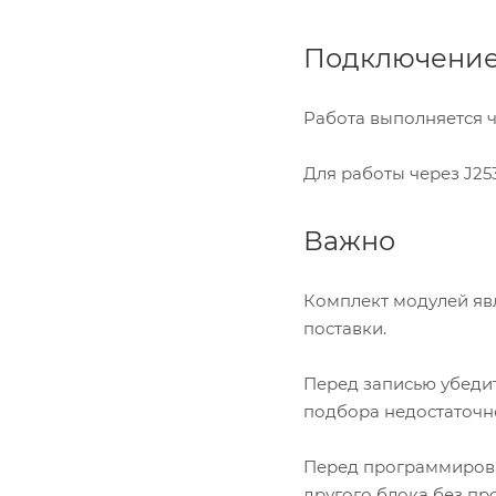
Подключени
Работа выполняется ч
Для работы через J2
Важно
Комплект модулей яв
поставки.
Перед записью убедит
подбора недостаточн
Перед программирова
другого блока без пр