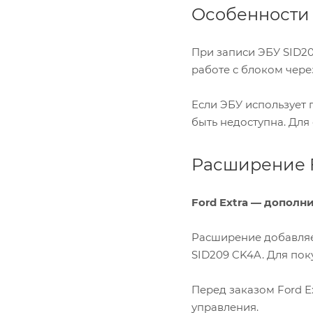
Особенности
При записи ЭБУ SID20
работе с блоком чер
Если ЭБУ использует
быть недоступна. Для
Расширение F
Ford Extra — дополн
Расширение добавляе
SID209 CK4A. Для поку
Перед заказом Ford 
управления.