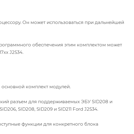
процессору. Он может использоваться при дальнейшей
программного обеспечения этим комплектом может
7xx J2534.
в основной комплект модулей.
ский разъем для поддерживаемых ЭБУ SID208 и
D206, SID208, SID209 и SID211 Ford J2534.
оступные функции для конкретного блока