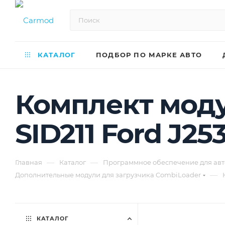
КАТАЛОГ
ПОДБОР ПО МАРКЕ АВТО
Комплект модул
SID211 Ford J2
—
—
Главная
Каталог
Программное обеспечение для авт
—
Дополнительные модули для загрузчика CombiLoader
КАТАЛОГ