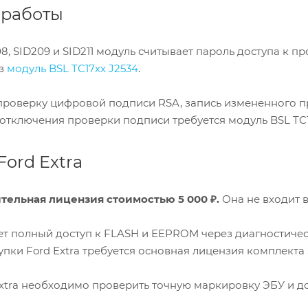
 работы
8, SID209 и SID211 модуль считывает пароль доступа к 
ез
модуль BSL TC17xx J2534
.
 проверку цифровой подписи RSA, запись измененного 
 отключения проверки подписи требуется модуль BSL TC1
ord Extra
ительная лицензия стоимостью 5 000 ₽.
Она не входит 
т полный доступ к FLASH и EEPROM через диагностиче
пки Ford Extra требуется основная лицензия комплекта SI
Extra необходимо проверить точную маркировку ЭБУ и д