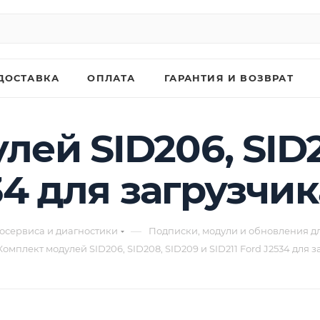
ДОСТАВКА
ОПЛАТА
ГАРАНТИЯ И ВОЗВРАТ
ей SID206, SID2
534 для загрузчи
—
осервиса и диагностики
Подписки, модули и обновления д
Комплект модулей SID206, SID208, SID209 и SID211 Ford J2534 для