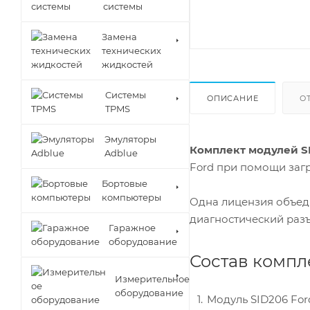
системы
Замена
технических
жидкостей
Cистемы
ОПИСАНИЕ
О
TPMS
Эмуляторы
Комплект модулей SID
Adblue
Ford при помощи загр
Бортовые
компьютеры
Одна лицензия объед
диагностический раз
Гаражное
оборудование
Состав компл
Измерительное
оборудование
Модуль SID206 Ford