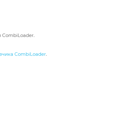
я CombiLoader.
узчика CombiLoader
.