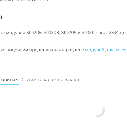
я
 модулей SID206, SID208, SID209 и SID211 Ford J2534 дл
ые лицензии представлены в разделе
модулей для загр
равиться
С этим товаром покупают