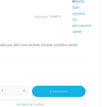
Артикул:
708879
ей для ЭБУ Ford SID206, SID208, SID209 и SID211
В КОРЗИНУ
КУПИТЬ В 1 КЛИК