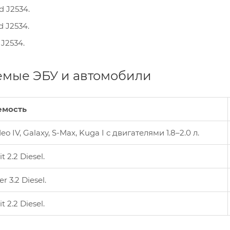
d J2534.
 J2534.
 J2534.
мые ЭБУ и автомобили
емость
o IV, Galaxy, S-Max, Kuga I с двигателями 1.8–2.0 л.
t 2.2 Diesel.
r 3.2 Diesel.
t 2.2 Diesel.