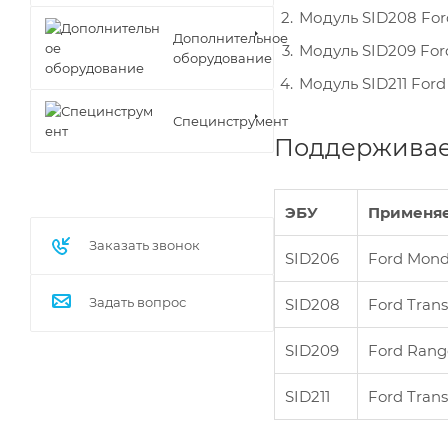
Модуль SID208 For
Дополнительное
Модуль SID209 Ford
оборудование
Модуль SID211 Ford
Специнструмент
Поддерживае
ЭБУ
Применя
Заказать звонок
SID206
Ford Monde
Задать вопрос
SID208
Ford Transi
SID209
Ford Range
SID211
Ford Transi