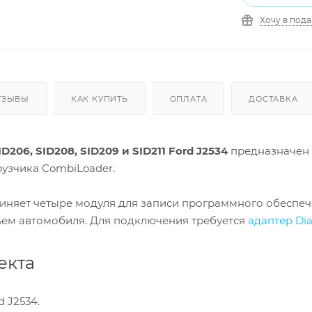
Хочу в под
ТЗЫВЫ
КАК КУПИТЬ
ОПЛАТА
ДОСТАВКА
206, SID208, SID209 и SID211 Ford J2534
предназначен 
узчика CombiLoader.
иняет четыре модуля для записи программного обеспе
ъем автомобиля. Для подключения требуется
адаптер Dia
екта
 J2534.