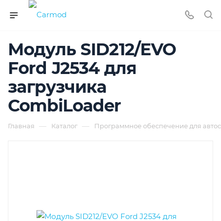
Модуль SID212/EVO
Ford J2534 для
загрузчика
CombiLoader
—
—
Главная
Каталог
Программное обеспечение для автос