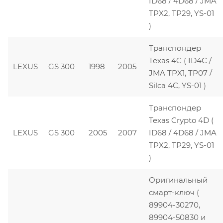
ID68 / 4D68 / JMA
TPX2, TP29, YS-01
)
Транспондер
Texas 4C ( ID4C /
LEXUS
GS 300
1998
2005
JMA TPX1, TP07 /
Silca 4C, YS-01 )
Транспондер
Texas Crypto 4D (
LEXUS
GS 300
2005
2007
ID68 / 4D68 / JMA
TPX2, TP29, YS-01
)
Оригинальный
смарт-ключ (
89904-30270,
89904-50830 и