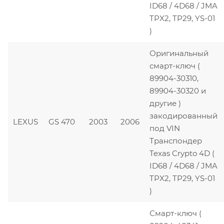
ID68 / 4D68 / JMA
TPX2, TP29, YS-01
)
Оригинальный
смарт-ключ (
89904-30310,
89904-30320 и
другие )
закодированный
LEXUS
GS 470
2003
2006
под VIN
Транспондер
Texas Crypto 4D (
ID68 / 4D68 / JMA
TPX2, TP29, YS-01
)
Смарт-ключ (