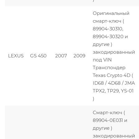
Оригинальный
смарт-ключ (
89904-30310,
89904-30320 и
другие )
закодированный
LEXUS
GS 450
2007
2009
под VIN
Транспондер
Texas Crypto 4D (
ID68 / 4D68 / JMA
TPX2, TP29, YS-01
)
Смарт-ключ (
89904-0E031 и
другие )
закодированный