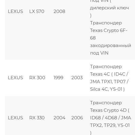
под VIN (
дилерский ключ
LEXUS
LX 570
2008
)
Транспондер
Texas Crypto 6F-
68
закодированный
под VIN
Транспондер
Texas 4C ( ID4C /
LEXUS
RX 300
1999
2003
JMA TPX1, TP07 /
Silca 4C, YS-01 )
Транспондер
Texas Crypto 4D (
LEXUS
RX 330
2004
2006
ID68 / 4D68 / JMA
TPX2, TP29, YS-01
)