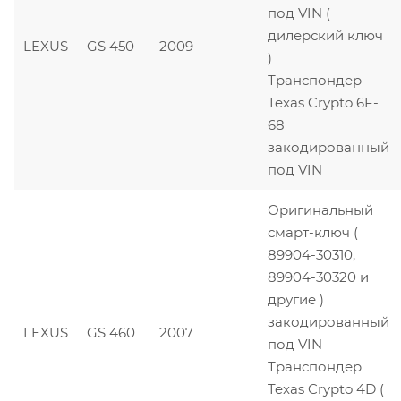
под VIN (
дилерский ключ
LEXUS
GS 450
2009
)
Транспондер
Texas Crypto 6F-
68
закодированный
под VIN
Оригинальный
смарт-ключ (
89904-30310,
89904-30320 и
другие )
закодированный
LEXUS
GS 460
2007
под VIN
Транспондер
Texas Crypto 4D (