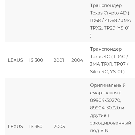
Транспондер
Texas Crypto 4D (
ID68 / 4D68 / JMA
TPX2, TP29, YS-01
)
Транспондер
Texas 4C ( ID4C /
LEXUS
IS 300
2001
2004
JMA TPX1, TP07 /
Silca 4C, YS-01 )
Оригинальный
смарт-ключ (
89904-30270,
89904-30320 и
другие )
закодированный
LEXUS
IS 350
2005
под VIN