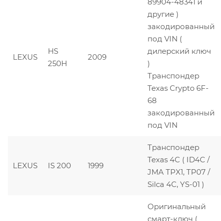
89904-48341 и
другие )
закодированный
под VIN (
HS
дилерский ключ
LEXUS
2009
250H
)
Транспондер
Texas Crypto 6F-
68
закодированный
под VIN
Транспондер
Texas 4C ( ID4C /
LEXUS
IS 200
1999
JMA TPX1, TP07 /
Silca 4C, YS-01 )
Оригинальный
смарт-ключ (