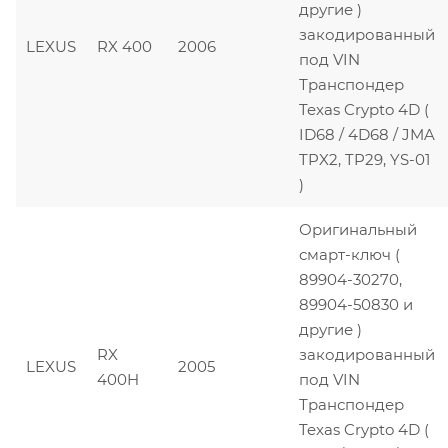
другие )
закодированный
LEXUS
RX 400
2006
под VIN
Транспондер
Texas Crypto 4D (
ID68 / 4D68 / JMA
TPX2, TP29, YS-01
)
Оригинальный
смарт-ключ (
89904-30270,
89904-50830 и
другие )
RX
закодированный
LEXUS
2005
400H
под VIN
Транспондер
Texas Crypto 4D (