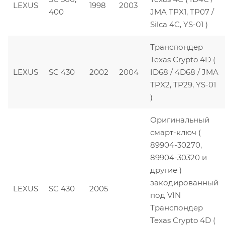
LEXUS
1998
2003
400
JMA TPX1, TP07 /
Silca 4C, YS-01 )
Транспондер
Texas Crypto 4D (
LEXUS
SC 430
2002
2004
ID68 / 4D68 / JMA
TPX2, TP29, YS-01
)
Оригинальный
смарт-ключ (
89904-30270,
89904-30320 и
другие )
закодированный
LEXUS
SC 430
2005
под VIN
Транспондер
Texas Crypto 4D (