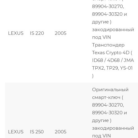
89904-30270,
89904-30320 и
другие )
закодированный
LEXUS
IS 220
2005
под VIN
Транспондер
Texas Crypto 4D (
ID68 / 4D68 / JMA
TPX2, TP29, YS-01
)
Оригинальный
смарт-ключ (
89904-30270,
89904-30320 и
другие )
закодированный
LEXUS
IS 250
2005
под VIN