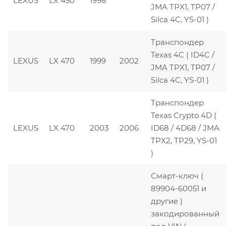
LEXUS
LX 450
1998
JMA TPX1, TP07 /
Silca 4C, YS-01 )
Транспондер
Texas 4C ( ID4C /
LEXUS
LX 470
1999
2002
JMA TPX1, TP07 /
Silca 4C, YS-01 )
Транспондер
Texas Crypto 4D (
LEXUS
LX 470
2003
2006
ID68 / 4D68 / JMA
TPX2, TP29, YS-01
)
Смарт-ключ (
89904-60051 и
другие )
закодированный