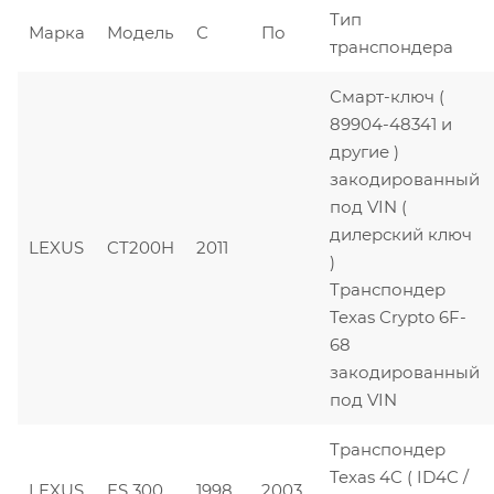
Тип
Марка
Модель
С
По
транспондера
Смарт-ключ (
89904-48341 и
другие )
закодированный
под VIN (
дилерский ключ
LEXUS
CT200H
2011
)
Транспондер
Texas Crypto 6F-
68
закодированный
под VIN
Транспондер
Texas 4C ( ID4C /
LEXUS
ES 300
1998
2003