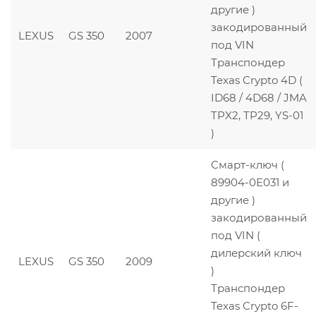
другие )
закодированный
LEXUS
GS 350
2007
под VIN
Транспондер
Texas Crypto 4D (
ID68 / 4D68 / JMA
TPX2, TP29, YS-01
)
Смарт-ключ (
89904-0E031 и
другие )
закодированный
под VIN (
дилерский ключ
LEXUS
GS 350
2009
)
Транспондер
Texas Crypto 6F-