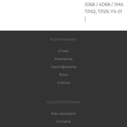
ID68 / 4D68 / JMA
TPX2, TP29, YS-01
)
КОМПАНИЯ
О нас
Контакты
Сертификаты
Блог
Статьи
ПОКУПАТЕЛЯМ
Как заказать
Оплата