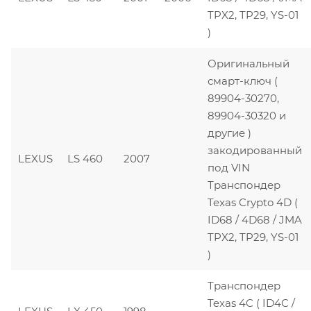
TPX2, TP29, YS-01
)
Оригинальный
смарт-ключ (
89904-30270,
89904-30320 и
другие )
закодированный
LEXUS
LS 460
2007
под VIN
Транспондер
Texas Crypto 4D (
ID68 / 4D68 / JMA
TPX2, TP29, YS-01
)
Транспондер
Texas 4C ( ID4C /