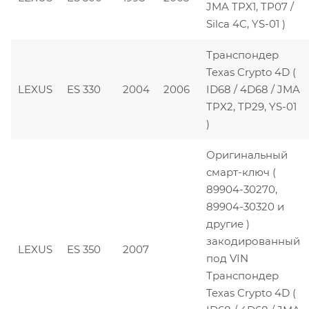
JMA TPX1, TP07 /
Silca 4C, YS-01 )
Транспондер
Texas Crypto 4D (
LEXUS
ES 330
2004
2006
ID68 / 4D68 / JMA
TPX2, TP29, YS-01
)
Оригинальный
смарт-ключ (
89904-30270,
89904-30320 и
другие )
закодированный
LEXUS
ES 350
2007
под VIN
Транспондер
Texas Crypto 4D (