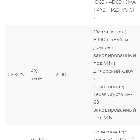
ID68 / 4D68 / JMA
TPX2, TP29, YS-01
)
Смарт-ключ (
89904-48341 и
другие )
закодированный
под VIN (
RX
дилерский ключ
LEXUS
2010
450H
)
Транспондер
Texas Crypto 6F-
68
закодированный
под VIN
Транспондер
SC 300,
Texas 4C ( ID4C /