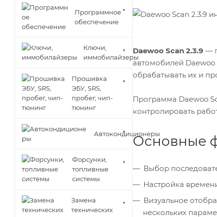
Программное
обеспечение
Ключи,
Daewoo Scan 2.3.9
— п
иммобилайзеры
автомобилей Daewoo N
обрабатывать их и пр
Прошивка
ЭБУ, SRS,
пробег, чип-
Программа Daewoo Sca
тюнинг
контролировать работ
Автокондиционеры
Основные ф
Форсунки,
Выбор последовате
топливные
системы
Настройка времен
Визуальное отобр
Замена
технических
нескольких параме