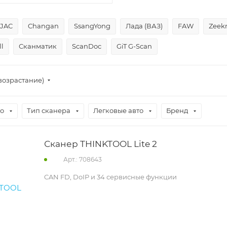
JAC
Changan
SsangYong
Лада (ВАЗ)
FAW
Zeek
l
Сканматик
ScanDoc
GiT G-Scan
возрастание)
то
Тип сканера
Легковые авто
Бренд
Сканер THINKTOOL Lite 2
Арт.: 708643
CAN FD, DoIP и 34 сервисные функции