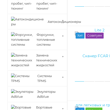
пробег, чип-
тюнинг
Автокондиционеры
Форсунки,
Хит
Советуем
топливные
системы
Замена
технических
жидкостей
Cистемы
TPMS
Эмуляторы
Adblue
Бортовые