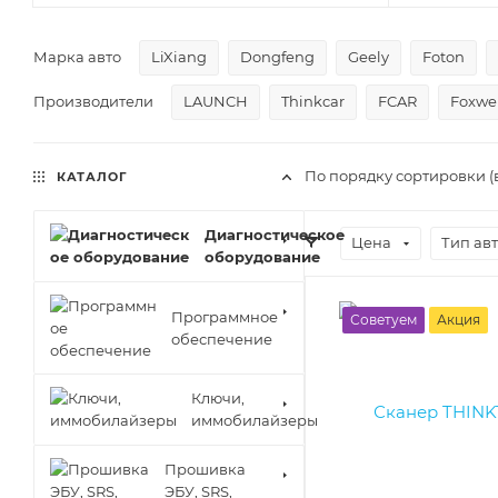
Марка авто
LiXiang
Dongfeng
Geely
Foton
Производители
LAUNCH
Thinkcar
FCAR
Foxwel
По порядку сортировки (
КАТАЛОГ
Диагностическое
Цена
Тип ав
оборудование
Программное
Советуем
Акция
обеспечение
Ключи,
иммобилайзеры
Прошивка
ЭБУ, SRS,