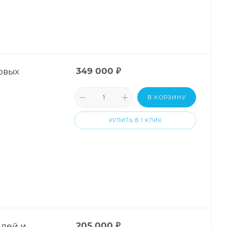
овых
349 000
₽
В КОРЗИНУ
КУПИТЬ В 1 КЛИК
илей и
205 000
₽