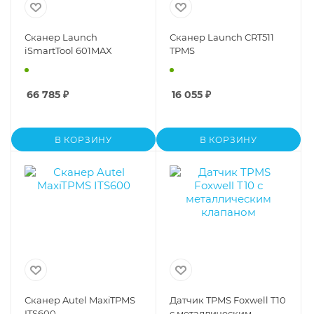
Сканер Launch
Сканер Launch CRT511
iSmartTool 601MAX
TPMS
66 785
₽
16 055
₽
В КОРЗИНУ
В КОРЗИНУ
Сканер Autel MaxiTPMS
Датчик TPMS Foxwell T10
ITS600
с металлическим