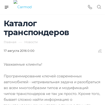
Каталог
транспондеров
—
Главная
Новости
17 августа 2016 0:00
Уважаемые клиенты!
Программирование ключей современных
автомобилей - нетривиальная задача и разобраться
во всем многообразии типов и модификаций
чипов-транспондеров не так уж просто. Кроме того,
бывает сложно найти информацию о