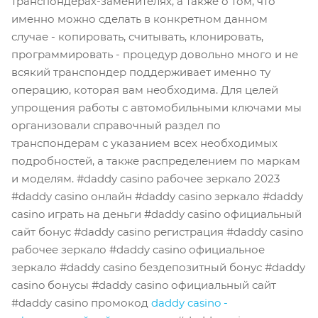
транспондерах-заменителях, а также о том, что
именно можно сделать в конкретном данном
случае - копировать, считывать, клонировать,
программировать - процедур довольно много и не
всякий транспондер поддерживает именно ту
операцию, которая вам необходима. Для целей
упрощения работы с автомобильными ключами мы
организовали справочный раздел по
транспондерам с указанием всех необходимых
подробностей, а также распределением по маркам
и моделям. #daddy casino рабочее зеркало 2023
#daddy casino онлайн #daddy casino зеркало #daddy
casino играть на деньги #daddy casino официальный
сайт бонус #daddy casino регистрация #daddy casino
рабочее зеркало #daddy casino официальное
зеркало #daddy casino бездепозитный бонус #daddy
casino бонусы #daddy casino официальный сайт
#daddy casino промокод
daddy casino -