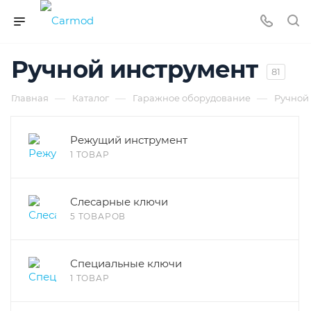
Ручной инструмент
81
—
—
—
Главная
Каталог
Гаражное оборудование
Ручной
Режущий инструмент
1 ТОВАР
Слесарные ключи
5 ТОВАРОВ
Специальные ключи
1 ТОВАР