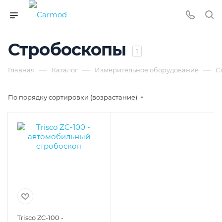
Стробоскопы
1
—
—
—
Главная
Каталог
Измерительное оборудование
С
По порядку сортировки (возрастание)
Trisco ZC-100 -