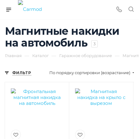
Магнитные накидки
на автомобиль
3
—
—
—
Главная
Каталог
Гаражное оборудование
Магнит
По порядку сортировки (возрастание)
ФИЛЬТР