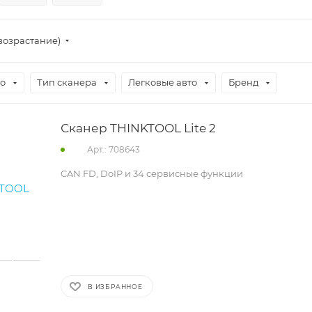
возрастание)
то
Тип сканера
Легковые авто
Бренд
Сканер THINKTOOL Lite 2
Арт.: 708643
CAN FD, DoIP и 34 сервисные функции
В ИЗБРАННОЕ