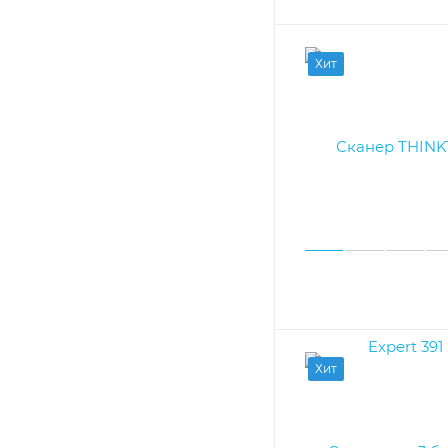
Хит
Хит