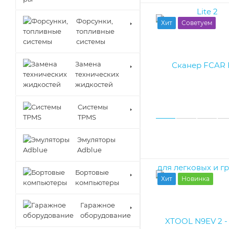
Форсунки,
Хит
Советуем
топливные
системы
Замена
технических
жидкостей
Cистемы
TPMS
Эмуляторы
Adblue
Бортовые
Хит
Новинка
компьютеры
Гаражное
оборудование