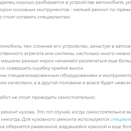
аделец хорошо разбирается в устройстве автомобиля, у
ором основных инструментов - мелкий ремонт по прежн
е стоит оставить специалистам.
томобиль, тем сложнее его устройство, зачастую в авто
твенного агрегата или системы, настолько много нюансо
 машины разных марок начинают различаться еще больше
иск совершить ошибку крайне высок.
ены специализированным оборудованием и инструментам
им качеством, а в другой половине и вовсе будет невоз
работ не стоит проводить самостоятельно:
 ремонт кузова. Это тот случай, когда самостоятельное
- никогда. Для кузовного ремонта используются
специал
ка обернется ржавчиной, вздувшейся краской и еще б