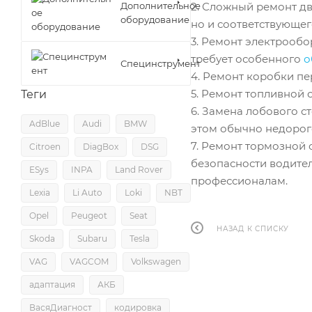
Дополнительное
2. Сложный ремонт дв
оборудование
но и соответствующег
3. Ремонт электрообо
требует особенного
о
Специнструмент
4. Ремонт коробки пе
5. Ремонт топливной 
Теги
6. Замена лобового ст
AdBlue
Audi
BMW
этом обычно недорого
7. Ремонт тормозной с
Citroen
DiagBox
DSG
безопасности водител
ESys
INPA
Land Rover
профессионалам.
Lexia
Li Auto
Loki
NBT
Opel
Peugeot
Seat
НАЗАД К СПИСКУ
Skoda
Subaru
Tesla
VAG
VAGCOM
Volkswagen
адаптация
АКБ
ВасяДиагност
кодировка