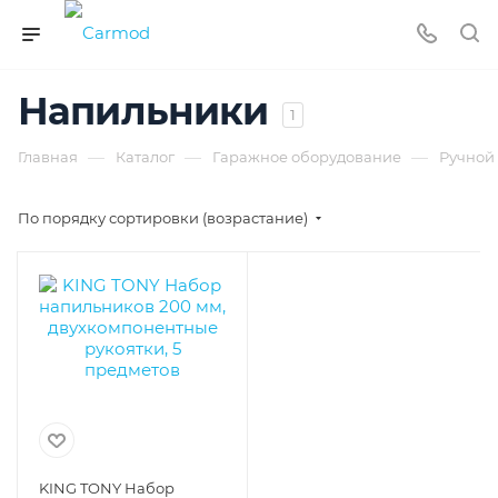
Напильники
1
—
—
—
Главная
Каталог
Гаражное оборудование
Ручной
По порядку сортировки (возрастание)
KING TONY Набор