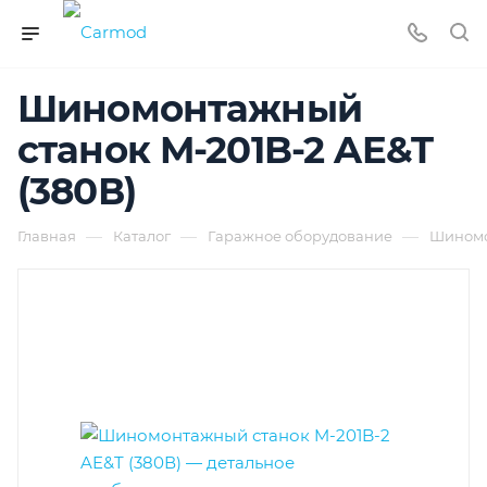
Шиномонтажный
станок M-201B-2 AE&T
(380В)
—
—
—
Главная
Каталог
Гаражное оборудование
Шиномо