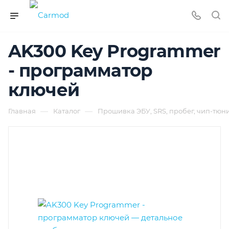
AK300 Key Programmer
- программатор
ключей
—
—
Главная
Каталог
Прошивка ЭБУ, SRS, пробег, чип-тюн