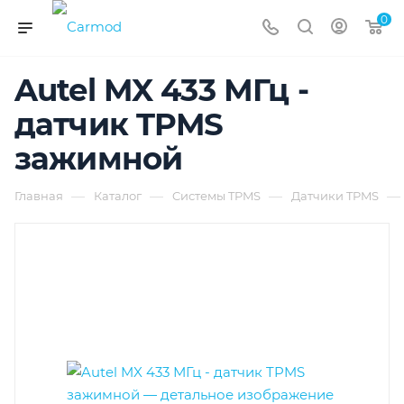
0
Autel MX 433 МГц -
датчик TPMS
зажимной
—
—
—
—
Главная
Каталог
Cистемы TPMS
Датчики TPMS