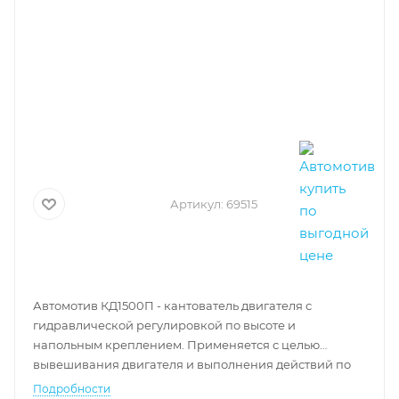
Артикул:
69515
Автомотив КД1500П - кантователь двигателя с
гидравлической регулировкой по высоте и
напольным креплением.
Применяется с целью
вывешивания двигателя и выполнения действий по
ремонтным работам и дефектации.
Подробности