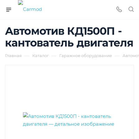
Автомотив КД1500П -
кантователь двигателя
—
—
—
Главная
Каталог
Гаражное оборудование
Автомот