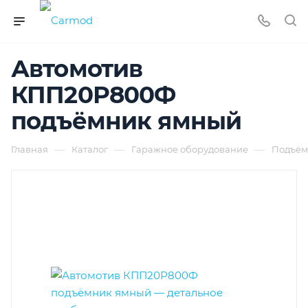
Автомотив
КПП20Р800Ф
подъёмник ямный
—
—
—
Главная
Каталог
Гаражное оборудование
Подъём