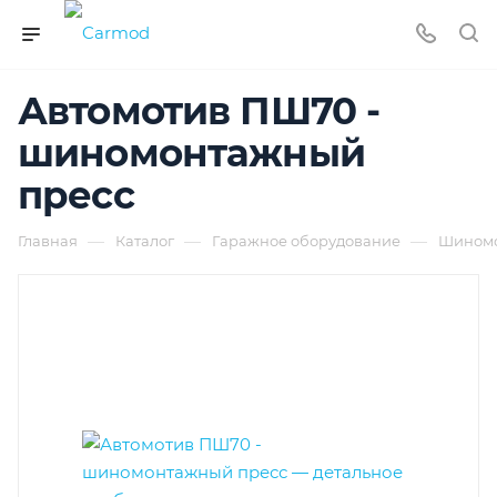
Автомотив ПШ70 -
шиномонтажный
пресс
—
—
—
Главная
Каталог
Гаражное оборудование
Шиномо