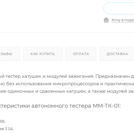
Хочу в под
ТЗЫВЫ
КАК КУПИТЬ
ОПЛАТА
ДОСТАВКА
й тестер катушек и модулей зажигания. Предназначен 
ено без использования микропроцессоров и практическ
ие одиночных и сдвоенных катушек, а также модулей з
ктеристики автономного тестера ММ-ТК-01:
18В;
ее 3.5А;