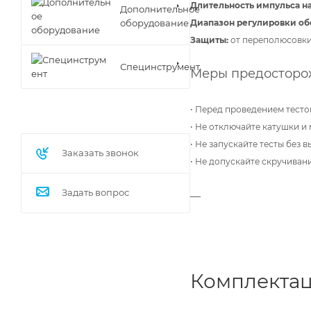
Длительность импульса н
Дополнительное
оборудование
Диапазон регулировки об
Защиты:
от переполюсовки 
Специнструмент
Меры предосторож
• Перед проведением тесто
• Не отключайте катушки и
• Не запускайте тесты без
Заказать звонок
• Не допускайте скручивани
Задать вопрос
Комплектац