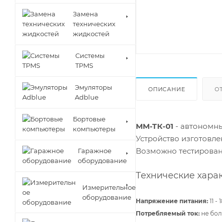
Замена
технических
жидкостей
Cистемы
TPMS
Эмуляторы
ОПИСАНИЕ
О
Adblue
Бортовые
ММ-ТК-01
- автономны
компьютеры
Устройство изготовл
Возможно тестирован
Гаражное
оборудование
Технические хара
Измерительное
оборудование
Напряжение питания:
11 - 
Потребляемый ток:
не бол