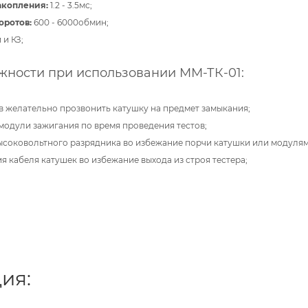
акопления:
1.2 - 3.5мс;
оротов:
600 - 6000обмин;
и КЗ;
ности при использовании ММ-ТК-01:
в желательно прозвонить катушку на предмет замыкания;
 модули зажигания по время проведения тестов;
 высоковольтного разрядника во избежание порчи катушки или модулям
я кабеля катушек во избежание выхода из строя тестера;
ия: