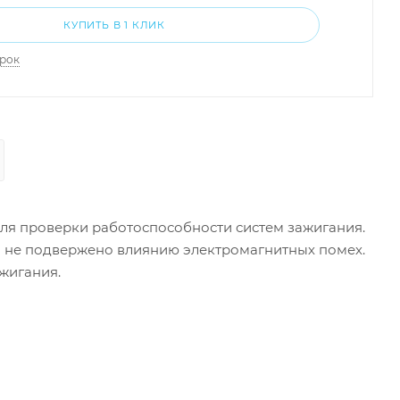
КУПИТЬ В 1 КЛИК
арок
для проверки работоспособности систем зажигания.
и не подвержено влиянию электромагнитных помех.
ажигания.