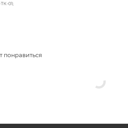
ТК-01;
т понравиться