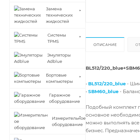
Замена
технических
жидкостей
Cистемы
TPMS
ОПИСАНИЕ
О
Эмуляторы
Adblue
BL512/220_blue+SBM
Бортовые
компьютеры
•
BL512/220_blue
- Шин
•
SBM60_blue
- Балан
Гаражное
оборудование
Подобный комплект п
основное необходимо
Измерительное
можно выполнять все
оборудование
бизнес. Предназначен