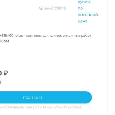
Артикул:
70046
e+SBM60_blue - комплект для шиномонтажных работ
SICAM
0
₽
и
ПОД ЗАКАЗ
 обязательно свяжутся с вами и уточнят условия