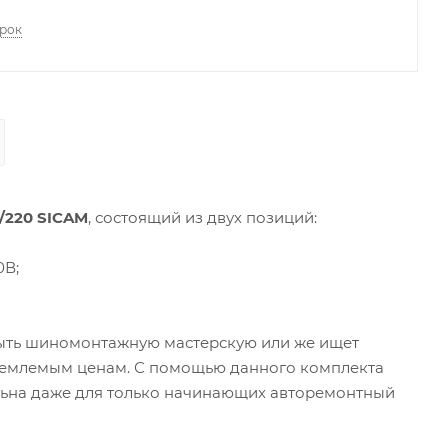
арок
220 SICAM
, состоящий из двух позиций:
0В;
рыть шиномонтажную мастерскую или же ищет
иемлемым ценам. С помощью данного комплекта
льна даже для только начинающих авторемонтный