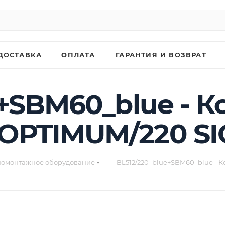
ДОСТАВКА
ОПЛАТА
ГАРАНТИЯ И ВОЗВРАТ
e+SBM60_blue - 
OPTIMUM/220 S
—
омонтажное оборудование
BL512/220_blue+SBM60_blue -