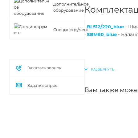
Дополнительное
Комплектац
оборудование
•
BL512/220_blue
- Шин
Специнструмент
•
SBM60_blue
- Балан
Заказать звонок
Задать вопрос
Вам также може