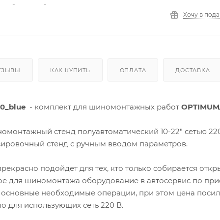
Хочу в под
ТЗЫВЫ
КАК КУПИТЬ
ОПЛАТА
ДОСТАВКА
60_blue
- комплект для шиномонтажных работ
OPTIMUM/
омонтажный стенд полуавтоматический 10-22" сетью 22
сировочный стенд с ручным вводом параметров.
рекрасно подойдет для тех, кто только собирается отк
е для шиномонтажа оборудование в автосервис по пр
 основные необходимые операции, при этом цена поси
о для использующих сеть 220 В.