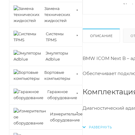
Замена
технических
жидкостей
Cистемы
ОПИСАНИЕ
О
TPMS
Эмуляторы
BMW ICOM Next B – а
Adblue
Бортовые
Обеспечивает подклю
компьютеры
Комплектация
Гаражное
оборудование
Диагностический адап
Измерительное
оборудование