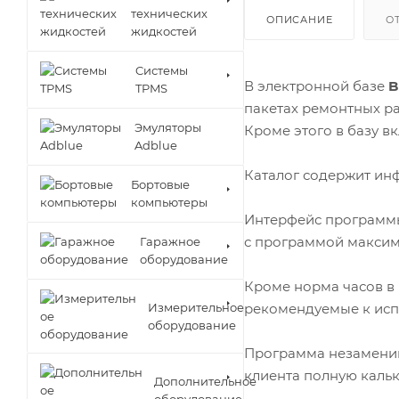
технических
ОПИСАНИЕ
О
жидкостей
Cистемы
В электронной базе
B
TPMS
пакетах ремонтных ра
Эмуляторы
Кроме этого в базу в
Adblue
Каталог содержит инф
Бортовые
компьютеры
Интерфейс программы
с программой максим
Гаражное
оборудование
Кроме норма часов в 
Измерительное
рекомендуемые к исп
оборудование
Программа незаменим
клиента полную кальк
Дополнительное
оборудование