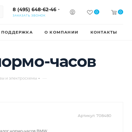
8 (495) 648-62-46
0
0
ЗАКАЗАТЬ ЗВОНОК
ПОДДЕРЖКА
О КОМПАНИИ
КОНТАКТЫ
нормо-часов
—
зы и электросхемы
Артикул:
708480
талог нормо-часов BMW