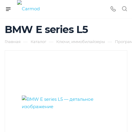
BMW E series L5
—
—
—
Главная
Каталог
Ключи, иммобилайзеры
Програ