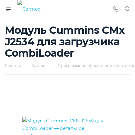
Модуль Cummins CMx
J2534 для загрузчика
CombiLoader
—
—
Главная
Каталог
Программное обеспечение для автос