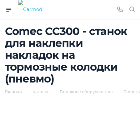
Comec CC300 - станок
для наклепки
накладок на
тормозные колодки
(пневмо)
—
—
—
Главная
Каталог
Гаражное оборудование
Comec C