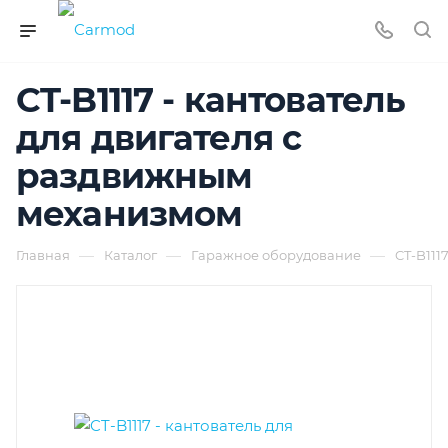
CT-B1117 - кантователь
для двигателя с
раздвижным
механизмом
—
—
—
Главная
Каталог
Гаражное оборудование
CT-B111