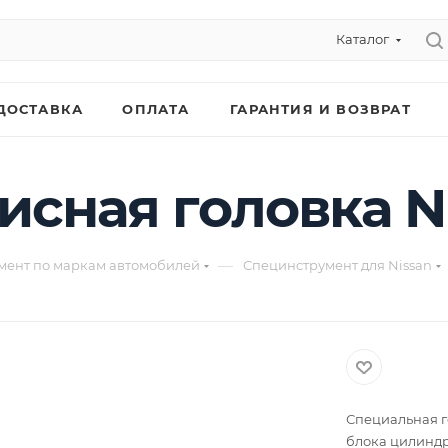
Каталог
ДОСТАВКА
ОПЛАТА
ГАРАНТИЯ И ВОЗВРАТ
висная головка 
—
мент по маркам автомобилей
Специнструмент для Nissan
Специальная г
блока цилиндр