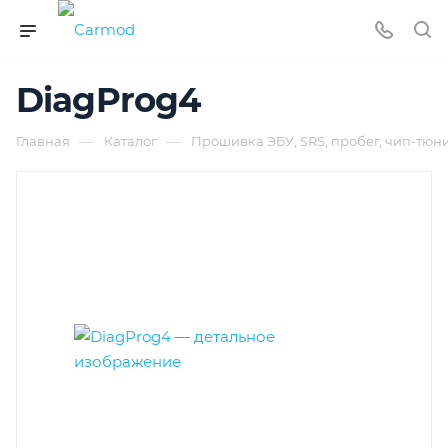
DiagProg4
—
—
Главная
Каталог
Прошивка ЭБУ, SRS, пробег, чип-тюн