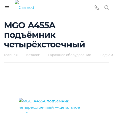
MGO A455A
подъёмник
четырёхстоечный
—
—
—
Главная
Каталог
Гаражное оборудование
Подъём