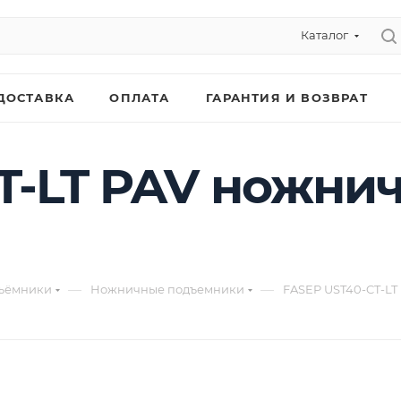
Каталог
ДОСТАВКА
ОПЛАТА
ГАРАНТИЯ И ВОЗВРАТ
T-LT PAV ножни
—
—
ъёмники
Ножничные подъемники
FASEP UST40-CT-L