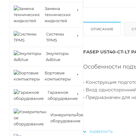
Замена
технических
жидкостей
ОПИСАНИЕ
О
Cистемы
TPMS
FASEP UST40-CT-LT P
Эмуляторы
Adblue
Особенности подъ
Бортовые
компьютеры
• Конструкция подгот
• Вход односторонни
Гаражное
• Предназначен для н
оборудование
Измерительное
оборудование