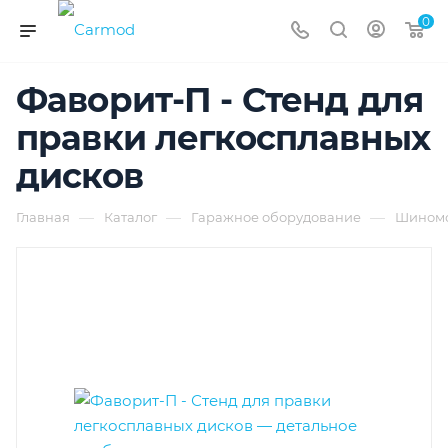
0
Фаворит-П - Стенд для
правки легкосплавных
дисков
—
—
—
Главная
Каталог
Гаражное оборудование
Шиномо