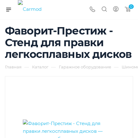
0
Фаворит-Престиж -
Стенд для правки
легкосплавных дисков
—
—
—
Главная
Каталог
Гаражное оборудование
Шиномо