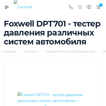
0
Foxwell DPT701 - тестер
давления различных
систем автомобиля
—
—
—
Главная
Каталог
Измерительное оборудование
М