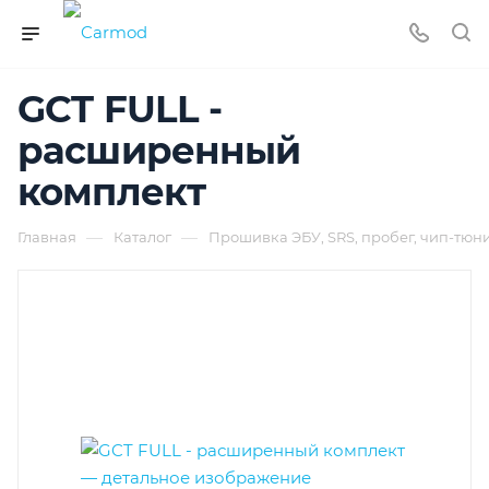
GCT FULL -
расширенный
комплект
—
—
Главная
Каталог
Прошивка ЭБУ, SRS, пробег, чип-тюн