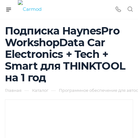
Подписка HaynesPro
WorkshopData Car
Electronics + Tech +
Smart для THINKTOOL
на 1 год
—
—
Главная
Каталог
Программное обеспечение для автос