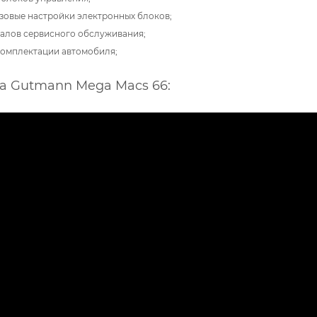
зовые настройки электронных блоков;
валов сервисного обслуживания;
омплектации автомобиля;
а Gutmann Mega Macs 66: