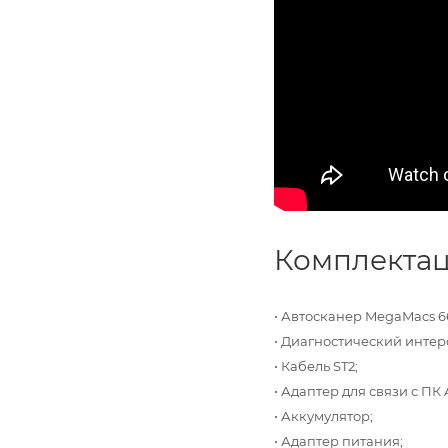
Комплектац
•
Автосканер MegaMacs 6
•
Диагностический интер
• Кабель ST2
;
• Адаптер для связи с ПК
• Аккумулятор
;
•
Адаптер питания;