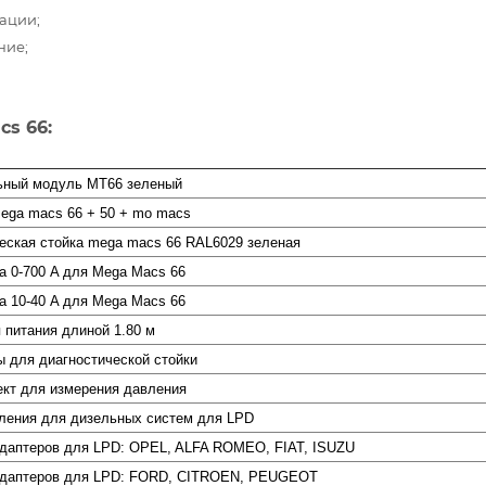
ации;
ние;
s 66:
ьный модуль MT66 зеленый
ega macs 66 + 50 + mo macs
еская стойка mega macs 66 RAL6029 зеленая
а 0-700 A для Mega Macs 66
а 10-40 A для Mega Macs 66
 питания длиной 1.80 м
 для диагностической стойки
кт для измерения давления
ления для дизельных систем для LPD
даптеров для LPD: OPEL, ALFA ROMEO, FIAT, ISUZU
адаптеров для LPD: FORD, CITROEN, PEUGEOT