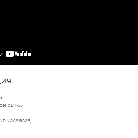
ия:
6;
фейс DT-66;
 AIR MACS BASE
;