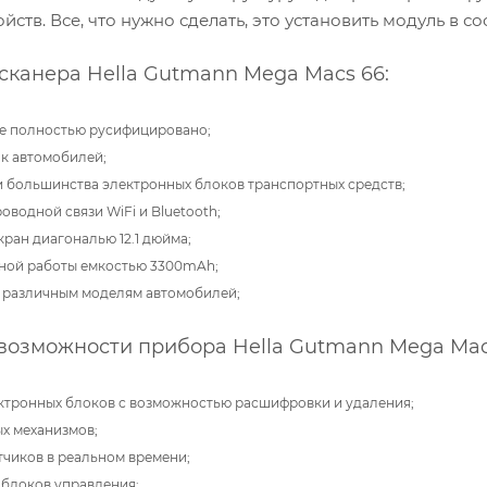
йств. Все, что нужно сделать, это установить модуль в 
сканера Hella Gutmann Mega Macs 66:
е полностью русифицировано;
к автомобилей;
 большинства электронных блоков транспортных средств;
водной связи WiFi и Bluetooth;
ран диагональю 12.1 дюйма;
ной работы емкостью 3300mAh;
о различным моделям автомобилей
;
озможности прибора Hella Gutmann Mega Mac
ктронных блоков с возможностью расшифровки и удаления;
х механизмов;
тчиков в реальном времени;
 блоков управления;