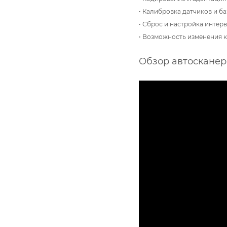
•
Калибровка датчиков и ба
•
Сброс и настройка интер
•
Возможность изменения к
Обзор автосканер