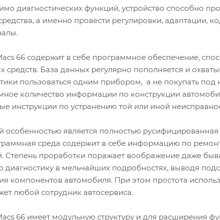
имо диагностических функций, устройство способно про
средства, а именно провести регулировки, адаптации, к
алы.
acs 66 содержит в себе программное обеспечение, спос
 средств. База данных регулярно пополняется и охваты
стики пользоваться одним прибором, а не покупать под
омное количество информации по конструкции автомобил
ые инструкции по устранению той или иной неисправно
й особенностью является полностью русифицированная
ограммная среда содержит в себе информацию по ремон
. Степень проработки поражает воображение даже быва
ю диагностику в мельчайших подробностях, выводя под
я компонентов автомобиля. При этом простота использо
жет любой сотрудник автосервиса.
Macs 66 имеет модульную структуру и для расширения ф