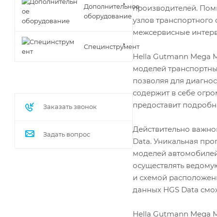
Дополнительное
производителей. Пом
оборудование
узлов транспортного 
межсервисные интерв
Специнструмент
Hella Gutmann Mega M
моделей транспортных
позволяя для диагно
содержит в себе огр
предоставит подробн
Заказать звонок
Действительно важно
Задать вопрос
Data. Уникальная пр
моделей автомобилей
осуществлять ведому
и схемой расположени
данных HGS Data смо
Hella Gutmann Mega 