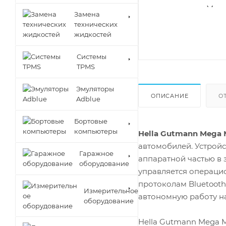
Замена
технических
жидкостей
Cистемы
TPMS
Эмуляторы
ОПИСАНИЕ
О
Adblue
Бортовые
компьютеры
Hella Gutmann Mega 
автомобилей.
Устройс
Гаражное
аппаратной частью в
оборудование
управляется операци
протоколам Bluetooth
Измерительное
автономную работу на
оборудование
Hella Gutmann Mega 