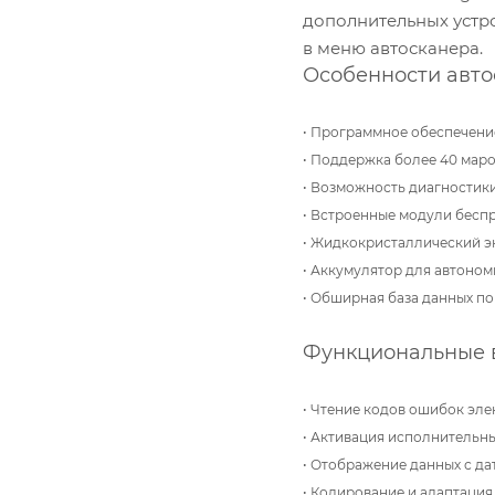
дополнительных устро
в меню автосканера.
Особенности авто
•
Программное обеспечени
•
Поддержка более 40 маро
•
Возможность диагностики
•
Встроенные модули беспро
•
Жидкокристаллический эк
•
Аккумулятор для автоном
• Обширная база данных п
Функциональные в
•
Чтение кодов ошибок эле
•
Активация исполнительны
•
Отображение данных с да
•
Кодирование и адаптация