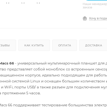
Наши менеджеры
заказа
Хочу в под
ТЗЫВЫ
КАК КУПИТЬ
ОПЛАТА
ДОСТАВКА
Macs 66
- универсальный мультимарочный планшет для 
тво представляет собой моноблок со встроенным сенсо
 защищенном корпусе, идеально подходящем для работы
онной системой Linux и оснащен большим количеством 
 и WiFi, порты USB/ а также разъем для подключения м
 протяжении 5 часов.
Macs 66 поддерживает тестирование большинства элект