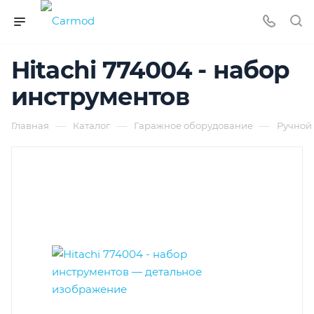
Hitachi 774004 - набор
инструментов
—
—
—
Главная
Каталог
Гаражное оборудование
Ручной