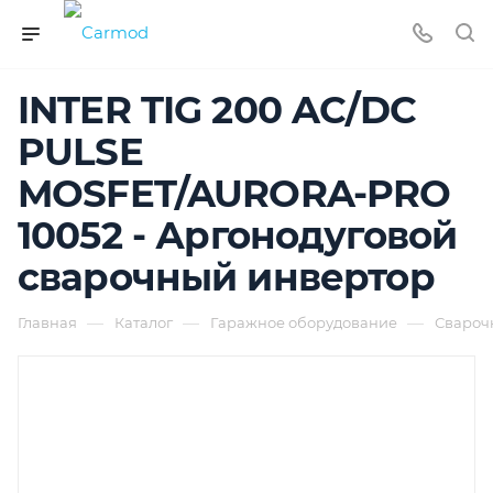
INTER TIG 200 AC/DC
PULSE
MOSFET/AURORA-PRO
10052 - Аргонодуговой
сварочный инвертор
—
—
—
Главная
Каталог
Гаражное оборудование
Свароч