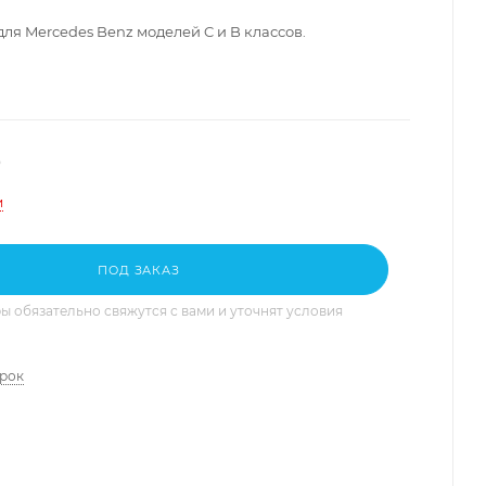
для Mercedes Benz моделей
C и B классов.
и
ПОД ЗАКАЗ
 обязательно свяжутся с вами и уточнят условия
арок