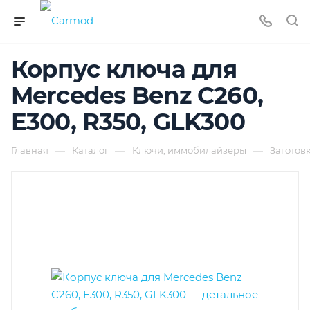
Корпус ключа для
Mercedes Benz C260,
E300, R350, GLK300
—
—
—
Главная
Каталог
Ключи, иммобилайзеры
Заготов