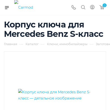
0
Корпус ключа для
Mercedes Benz S-класс
—
—
—
Главная
Каталог
Ключи, иммобилайзеры
Заготов