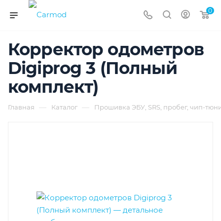
0
Корректор одометров
Digiprog 3 (Полный
комплект)
—
—
Главная
Каталог
Прошивка ЭБУ, SRS, пробег, чип-тюн