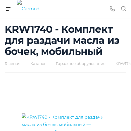
KRW1740 - Комплект
для раздачи масла из
бочек, мобильный
—
—
—
Главная
Каталог
Гаражное оборудование
KRW1740