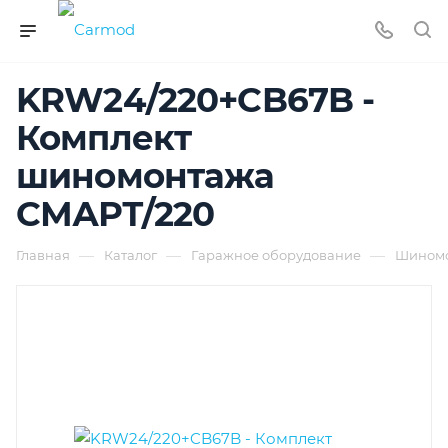
KRW24/220+CB67B -
Комплект
шиномонтажа
СМАРТ/220
—
—
—
Главная
Каталог
Гаражное оборудование
Шиномо