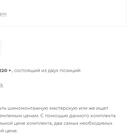
арок
20 +
.
, состоящий из двух позиций:
В;
рыть шиномонтажную мастерскую или же ищет
иемлемым ценам. С помощью данного комплекта
льной цене комплекта, два самых необходимых
ой цене.