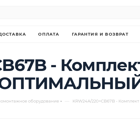
ДОСТАВКА
ОПЛАТА
ГАРАНТИЯ И ВОЗВРАТ
B67B - Комплек
 ОПТИМАЛЬНЫЙ/
—
омонтажное оборудование
KRW24A/220+CB67B - Комплек