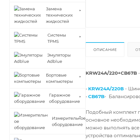
Замена
технических
жидкостей
Cистемы
TPMS
ОПИСАНИЕ
О
Эмуляторы
Adblue
KRW24A/220+CB67B
-
Бортовые
компьютеры
•
KRW24A/220В
- Шино
Гаражное
•
CB67B
- Балансирово
оборудование
Подобный комплект п
Измерительное
основное необходимо
оборудование
можно выполнять все
устройства оптималь