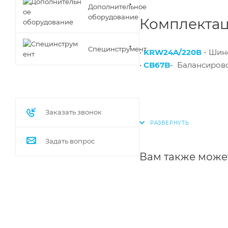
Дополнительное
оборудование
Комплектац
Специнструмент
•
KRW24A/220В
- Шино
•
CB67B
- Балансирово
Заказать звонок
Задать вопрос
Вам также може