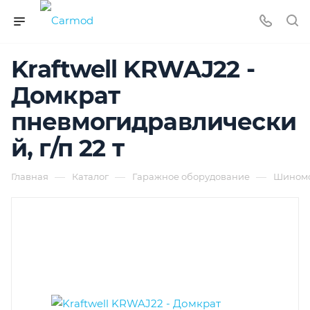
Kraftwell KRWAJ22 -
Домкрат
пневмогидравлически
й, г/п 22 т
—
—
—
Главная
Каталог
Гаражное оборудование
Шиномо